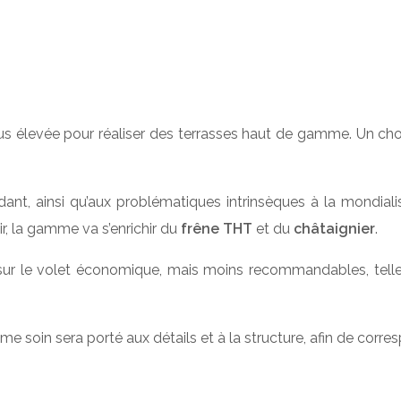
lus élevée pour réaliser des terrasses haut de gamme. Un choi
ant, ainsi qu’aux problématiques intrinsèques à la mondiali
nir, la gamme va s’enrichir du
frêne THT
et du
châtaignier
.
 » sur le volet économique, mais moins recommandables, tell
 soin sera porté aux détails et à la structure, afin de corres